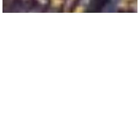
Sonnig
Halbschattig
Schattig
Wassermenge
Winterhart