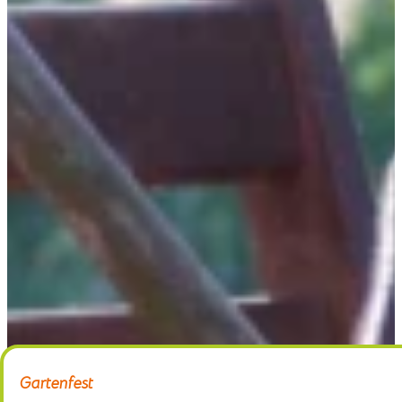
Home
Gärtnerei
Schaugarten
Über uns
Kontakt
Gartenfest