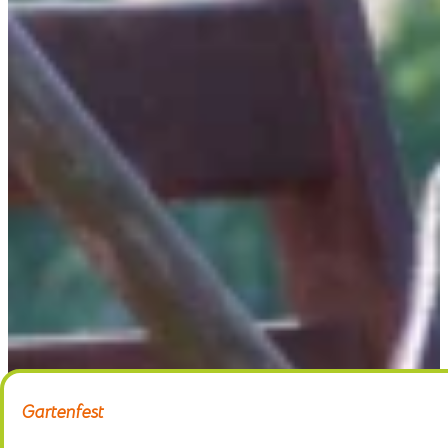
Home
Gärtnerei
Schaugarten
Über uns
Kontakt
Gartenfest