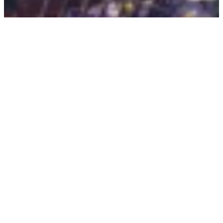
Origanum
dictamus
zurück zum Shop