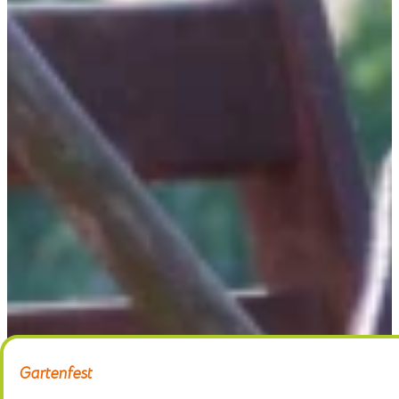
Home
Gärtnerei
Schaugarten
Über uns
Kontakt
Gartenfest