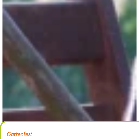
Home
Gärtnerei
Schaugarten
Über uns
Kontakt
Gartenfest