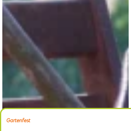
Home
Gärtnerei
Schaugarten
Über uns
Kontakt
Gartenfest