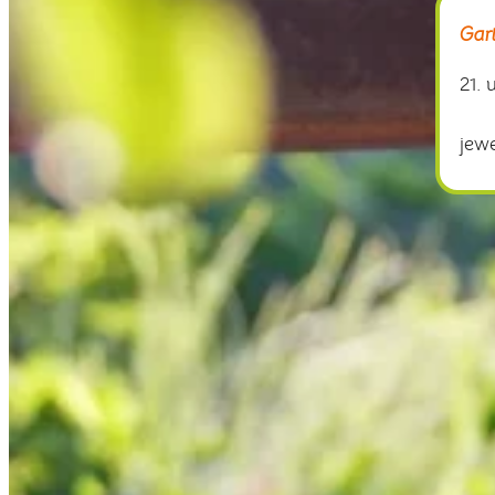
Gar
21. 
jew