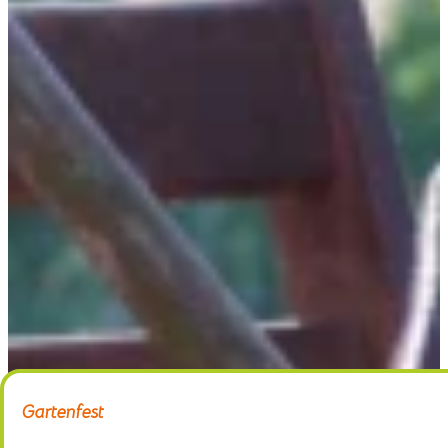
Home
Gärtnerei
Schaugarten
Über uns
Kontakt
Gartenfest