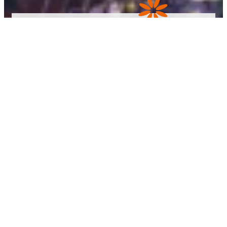
Antirrhinum
majus ‚Night
and Day‘
zurück zum Shop