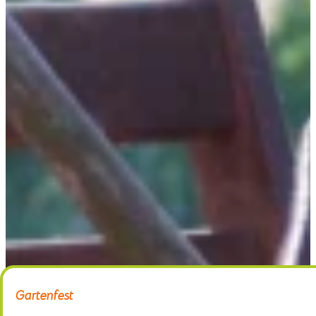
Home
Gärtnerei
Schaugarten
Über uns
Kontakt
Gartenfest