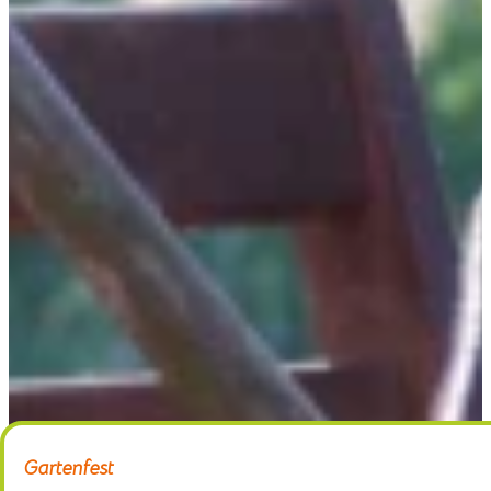
Home
Gärtnerei
Schaugarten
Über uns
Kontakt
Gartenfest