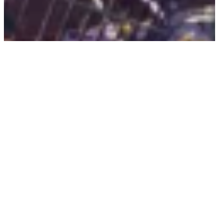
Linaria
aeruginea
zurück zum Shop