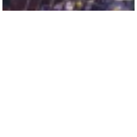
Ocimum
sanctum
zurück zum Shop