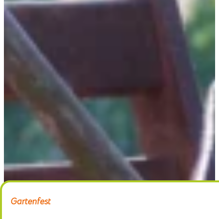
Home
Gärtnerei
Schaugarten
Über uns
Kontakt
Gartenfest