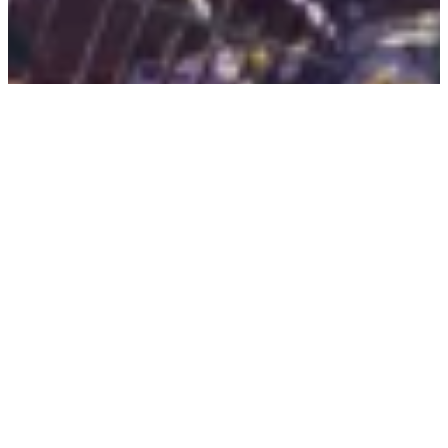
Salvia sclarea
var. alba
zurück zum Shop