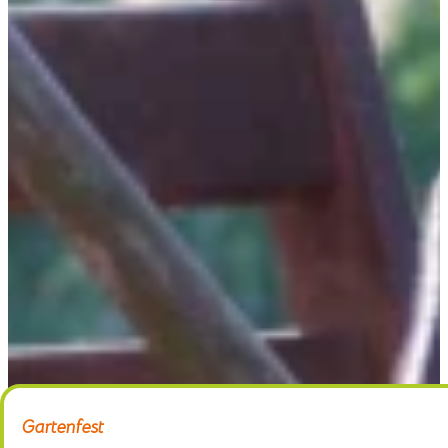
Home
Gärtnerei
Schaugarten
Über uns
Kontakt
Gartenfest