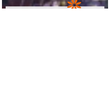
Ocimum
basilicum var.
cinnamomum
zurück zum Shop