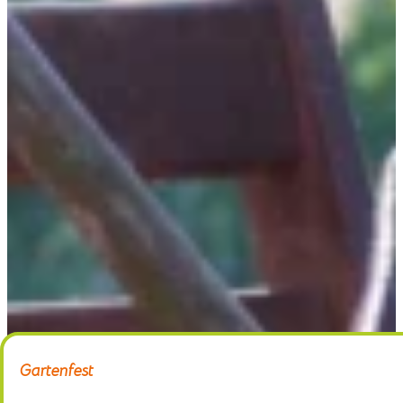
Home
Gärtnerei
Schaugarten
Über uns
Kontakt
Gartenfest